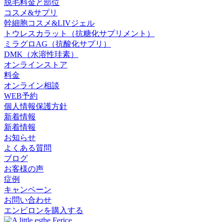
脱毛料金と部位
コスメ&サプリ
幹細胞コスメ&LIVジェル
トウレスカラット
（抗糖化サプリメント）
ミラグロAG
（抗酸化サプリ）
DMK
（水溶性珪素）
オンラインストア
料金
オンライン相談
WEB予約
個人情報保護方針
新着情報
新着情報
お知らせ
よくある質問
ブログ
お客様の声
症例
キャンペーン
お問い合わせ
エンビロンを購入する