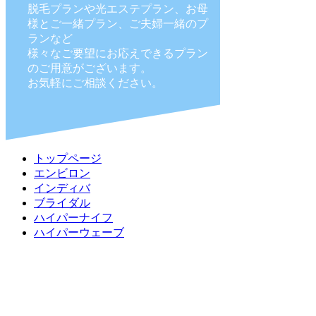
脱毛プランや光エステプラン、お母
様とご一緒プラン、ご夫婦一緒のプ
ランなど
様々なご要望にお応えできるプラン
のご用意がございます。
お気軽にご相談ください。
トップページ
エンビロン
インディバ
ブライダル
ハイパーナイフ
ハイパーウェーブ
脱毛
フェリスの美脱毛
施術の流れ（脱毛）
自己処理の危険性
脱毛料金と部位