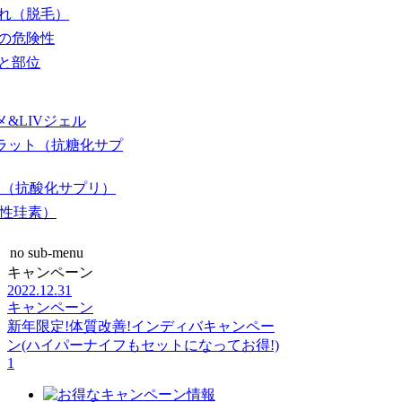
れ（脱毛）
の危険性
と部位
&LIVジェル
ラット
（抗糖化サプ
G
（抗酸化サプリ）
性珪素）
no sub-menu
キャンペーン
2022.12.31
キャンペーン
新年限定!体質改善!インディバキャンペー
ン(ハイパーナイフもセットになってお得!)
1