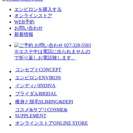
エンビロンを購入する
オンラインストア
WEB予約
お問い合わせ
新着情報
※エステ中は電話に出られませんの
で折り返しお電話致します。
コンセプト
CONCEPT
エンビロン
ENVIRON
インディバ
INDIVA
ブライダル
BRIDAL
痩身と脱毛
SLIMING&DEPI
コスメ&サプリ
COSME&
SUPPLEMENT
オンラインストア
ONLINE STORE