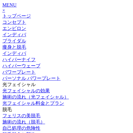
MENU
×
トップページ
コンセプト
エンビロン
インディバ
ブライダル
痩身と脱毛
インディバ
ハイパーナイフ
ハイパーウェーブ
パワープレート
パーソナル パワープレート
光フェイシャル
光フェイシャルの効果
施術の流れ（光フェイシャル）
光フェイシャル料金とプラン
脱毛
フェリスの美脱毛
施術の流れ（脱毛）
自己処理の危険性